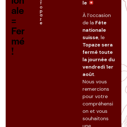
le
T
ale
o
p
À l’occasion
a
=
z
de la
Fête
e
Fer
nationale
mé
suisse
, le
Topaze sera
!
fermé toute
la journée du
vendredi 1er
août
.
Nous vous
remercions
pour votre
compréhensi
on et vous
souhaitons
une