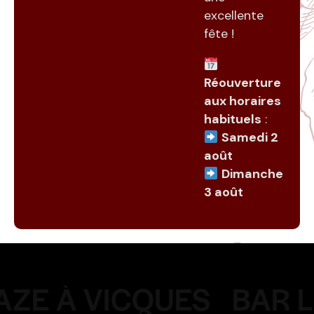
excellente
fête !
Réouverture
aux horaires
habituels
:
Samedi 2
août
Dimanche
3 août
AZE À VICQUES
BAR L