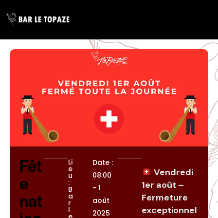
Fêt
Li
Date :
e
Vendredi
08:00
e
u
:
1er août –
- 1
B
nat
a
Fermeture
août
r
exceptionnel
l
ion
2025
e