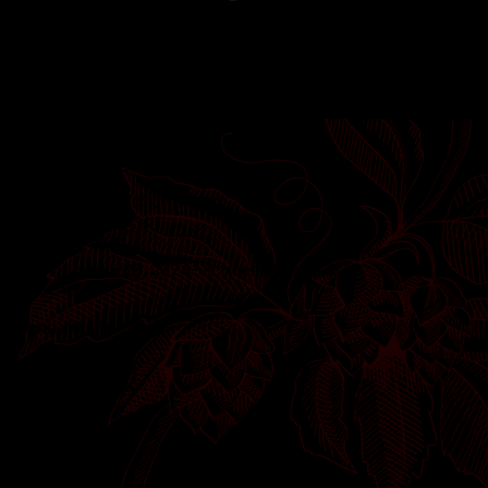
Nos réseaux sociaux
Informations de contact
topaze.vicques@gmail.com
032 435 64 15
Rte Principale 28, 2824 Vicques, Jura, Suisse
Menu du site
Accueil
Notre carte
Événements
Quiz