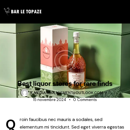
BLOG
Best liquor stores for rare finds
E-MEDIA-MANAGEMENT@OUTLOOK.COM
15 novembre 2024
0
Comments
Q
roin faucibus nec mauris a sodales, sed
elementum mi tincidunt. Sed eget viverra egestas