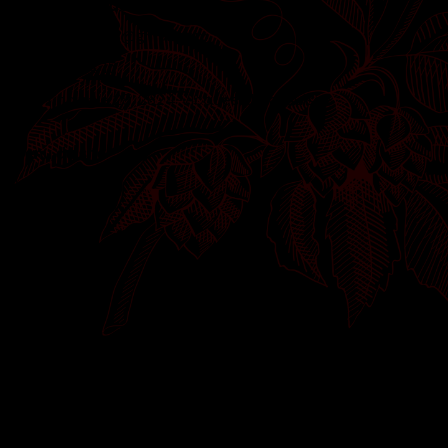
Informations de contact
topaze.vicques@gmail.com
032 435 64 15
Rte Principale 28, 2824 Vicques, Jura, Suisse
Menu du site
Accueil
Notre carte
Événements
Quiz
Informations
Contact
Légal
Mentions légales